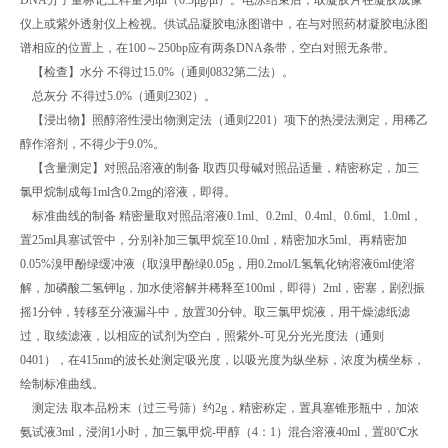
DNA分子量标记上样量为lμl（0.5μg/μl）。电泳结束后，取凝胶片在凝胶成像
仪上或紫外透射仪上检视。供试品凝胶电泳图谱中，在与对照药材凝胶电泳图
谱相应的位置上，在100～250bp应有两条DNA条带，空白对照无条带。
【检查】水分 不得过15.0%（通则0832第二法）。
总灰分 不得过5.0%（通则2302）。
【浸出物】照醇溶性浸出物测定法（通则2201）项下的热浸法测定，用稀乙
醇作溶剂，不得少于9.0%。
【含量测定】对照品溶液的制备 取西贝母碱对照品适量，精密称定，加三
氯甲烷制成每1ml含0.2mg的溶液，即得。
标准曲线的制备 精密量取对照品溶液0.1ml、0.2ml、0.4ml、0.6ml、1.0ml，
置25ml具塞试管中，分别补加三氯甲烷至10.0ml，精密加水5ml、再精密加
0.05%溴甲酚绿缓冲液（取溴甲酚绿0.05g，用0.2mol/L氢氧化钠溶液6ml使溶
解，加磷酸二氢钾lg，加水使溶解并稀释至100ml，即得）2ml，密塞，剧烈振
摇1分钟，转移至分液漏斗中，放置30分钟。取三氯甲烷液，用干燥滤纸滤
过，取续滤液，以相应的试剂为空白，照紫外-可见分光光度法（通则
0401），在415nm的波长处测定吸光度，以吸光度为纵坐标，浓度为横坐标，
绘制标准曲线。
测定法 取本品粉末（过三号筛）约2g，精密称定，置具塞锥形瓶中，加浓
氨试液3ml，浸润1小时，加三氯甲烷-甲醇（4：1）混合溶液40ml，置80℃水