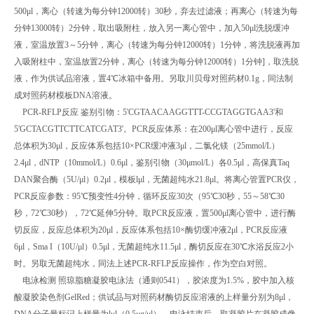
500μl，离心（转速为每分钟12000转）30秒，弃去过滤液；再离心（转速为每
分钟13000转）2分钟，取出吸附柱，放入另一离心管中，加入50μl洗脱缓冲
液，室温放置3～5分钟，离心（转速为每分钟12000转）1分钟，将洗脱液再加
入吸附柱中，室温放置2分钟，离心（转速为每分钟12000转）1分钟]，取洗脱
液，作为供试品溶液，置4℃冰箱中备用。另取川贝母对照药材0.1g，同法制
成对照药材模板DNA溶液。
PCR-RFLP反应 鉴别引物：5'CGTAACAAGGTTT-CCGTAGGTGAA3'和
5'GCTACGTTCTTCATCGAT3'。PCR反应体系：在200μl离心管中进行，反应
总体积为30μl，反应体系包括10×PCR缓冲液3μl，二氯化镁（25mmol/L）
2.4μl，dNTP（10mmol/L）0.6μl，鉴别引物（30μmol/L）各0.5μl，高保真Taq
DAN聚合酶（5U/μl）0.2μl，模板lμl，无菌超纯水21.8μl。将离心管置PCR仪，
PCR反应参数：95℃预变性4分钟，循环反应30次（95℃30秒，55～58℃30
秒，72℃30秒），72℃延伸5分钟。取PCR反应液，置500μl离心管中，进行酶
切反应，反应总体积为20μl，反应体系包括10×酶切缓冲液2μl，PCR反应液
6μl，Sma I（10U/μl）0.5μl，无菌超纯水11.5μl，酶切反应在30℃水浴反应2小
时。另取无菌超纯水，同法上述PCR-RFLP反应操作，作为空白对照。
电泳检测 照琼脂糖凝胶电泳法（通则0541），胶浓度为1.5%，胶中加入核
酸凝胶染色剂GelRed；供试品与对照药材酶切反应溶液的上样量分别为8μl，