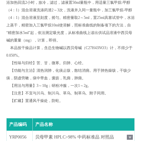
浴加热回流2小时，放冷，滤过，滤液置50ml量瓶中，用适量三氯甲烷-甲醇
（4：1）混合溶液洗涤药渣2～3次，洗液并入同一量瓶中，加三氯甲烷-甲醇
（4：1）混合溶液至刻度，摇匀。精密量取2～5ml，置25ml具塞试管中，水浴
上蒸干，精密加入三氯甲烷10ml使溶解，照标准曲线的制备项下的方法，自
“精密加水5ml”起，依法测定吸光度，从标准曲线上读出供试品溶液中西贝母
碱的重量（mg），计算，即得。
本品按干燥品计算，含总生物碱以西贝母碱（C27H43NO3）计，不得少于
0.050%。
【性味与归经】苦、甘，微寒。归肺、心经。
【功能与主治】清热润肺，化痰止咳，散结消痈。用于肺热燥咳，干咳少
痰，阴虚劳嗽，痰中带血，瘰疬，乳痈，肺痈。
【用法与用量】3～10g；研粉冲服，一次1～2g。
【注意】不宜与川乌、制川乌、草乌、制草乌、附子同用。
【贮藏】置通风干燥处，防蛀。
产品编码
产品名称
YRP0056
贝母甲素 HPLC>98% 中药标准品 对照品