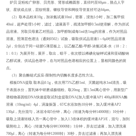
炉贝 淀粉粒广卵形、贝壳形、肾形或椭圆形，直径约至60μm，胳点人字
状、星状或点状，层纹明显。蜾纹导管和网纹导管直径可达64μm。
（2）取本品粉末10g，加浓氨试液10ml，密塞，浸泡1小时，加二氯甲烷
40ml，超声处理1小时，滤过，滤液蒸干，残渣加甲醇0.5ml使溶解，作为供试
品溶液。另取贝母素乙对照品，加甲醇制成每1ml含1mg的溶液，作为对照品
溶液。照薄层色谱法（通则0502）试验，吸取供试品溶液1～6μl对照品溶液
2μl，分别点于同一硅胶G薄层板上，以乙酸乙酯-甲醇-浓氨试液-水（18：2：
1：0.1）为展开剂，展开，取出，晾干，依次喷以稀碘化铋钾试液和亚硝酸钠
乙醇试液。供试品色谱中，在与对照品色谱相应的位置上，显相同颜色的斑
点。
（3）聚合酶链式反应-限制性内切酶长度多态性方法。
模板DNA提取 取本品0.1g，依次用75%乙醇1ml、灭菌超纯水1ml清洗，吸
干表面水分，置乳钵中研磨成极细粉。取20mg，置1.5ml离心管中，用新型广
谱植物基因组DNA快速提取试剂盒提取DNA[加入缓冲液AP1 400μl和RNA酶
溶液（10mg/ml）4μl，涡漩振荡，65℃水浴加热10分钟，加入缓冲液AP2
130μl，充分混匀，冰浴冷却5分钟，离心（转速为每分钟14000转）10分钟；
吸取上清液转移入另一离心管中，加入1.5倍体积的缓冲液AP3/E，混匀，加到
吸附柱上，离心（转速为每分钟13000转）1分钟，弃去过滤液，加入漂洗液
700μl，离心（转速为每分钟12000转）30秒，弃去过滤液；再加入漂洗液