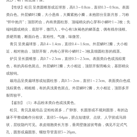
泥沙，晒干或低温干燥。
【性状】松贝 呈类圆锥形或近球形，高0.3～0.8cm，直径0.3～0.9cm。表面
类白色。外层鳞叶2瓣，大小悬殊，大瓣紧抱小瓣，未抱部分呈新月形，习称
“怀中抱月”；顶部闭合，内有类圆柱形、顶端稍尖的心芽和小鳞叶1～2枚；先
端钝圆或稍尖，底部平，微凹入，中心有1灰褐色的鳞茎盘，偶有残存须根。
质硬而脆，断面白色，富粉性。气微，味微苦。
青贝 呈类扁球形，高0.4～1.4cm，直径0.4～1.6cm。外层鳞叶2瓣，大小相
近，相对抱合，顶部开裂，内有心芽和小鳞叶2～3枚及细圆柱形的残茎。
炉贝 呈长圆锥形，高0.7～2.5cm，直径0.5～2.5cm。表面类白色或浅棕黄
色，有的具棕色斑点。外层鳞叶2瓣，大小相近，顶部开裂而略尖，基部稍尖
或较钝。
栽培品呈类扁球形或短圆柱形，高0.5～2cm，直径1～2.5cm。表面类白色或
浅棕黄色，稍粗糙，有的具浅黄色斑点。外层鳞叶2瓣，大小相近，顶部多开
裂而较平。
【鉴别】（1）本品粉末类白色或浅黄色。
松贝、青贝及栽培品 淀粉粒甚多，广卵形、长圆形或不规则圆形，有的边
缘不平整或略作分枝状，直径5～64μm，脐点短缝状、点状、人字状或马蹄
状，层纹隐约可见。表皮细胞类长方形，垂周壁微波状弯曲，偶见不定式气
孔，圆形或扁圆形。螺纹导管直径5～26μm。