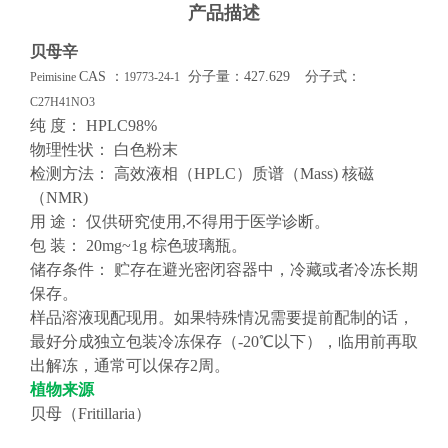
产品描述
贝母辛
CAS ：
分子量：
427.629
分子式：
Peimisine
19773-24-1
C27H41NO3
纯 度： HPLC98%
物理性状： 白色粉末
检测方法： 高效液相（HPLC）质谱（Mass) 核磁
（NMR)
用 途： 仅供研究使用,不得用于医学诊断。
包 装： 20mg~1g 棕色玻璃瓶。
储存条件： 贮存在避光密闭容器中，冷藏或者冷冻长期
保存。
样品溶液现配现用。如果特殊情况需要提前配制的话，
最好分成独立包装冷冻保存（-20℃以下），临用前再取
出解冻，通常可以保存2周。
植物来源
贝母（Fritillaria）