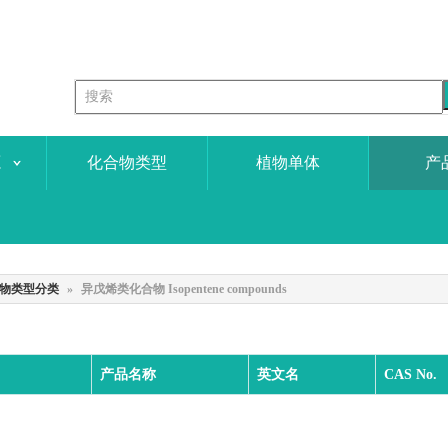
源
化合物类型
植物单体
产
物类型分类
»
异戊烯类化合物 Isopentene compounds
产品名称
英文名
CAS No.