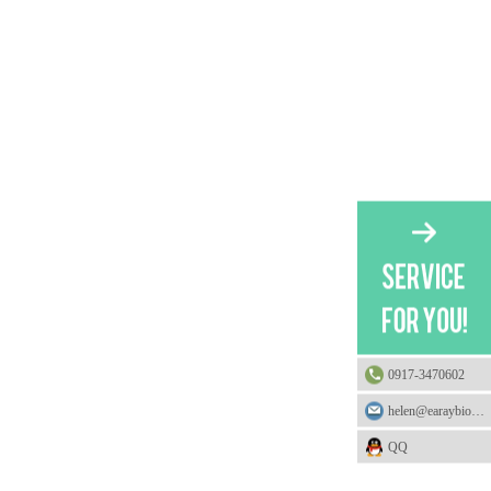
0917-3470602
helen@earaybio.com
QQ