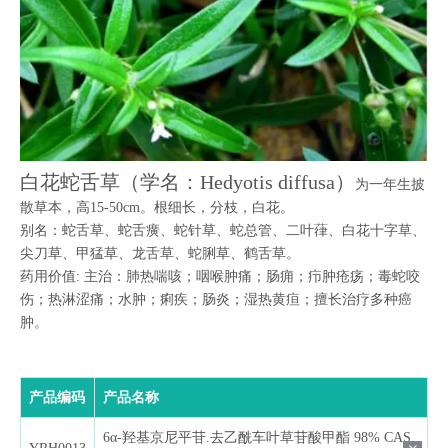
白花蛇舌草（学名：Hedyotis diffusa）
为一年生披
散草本，高15-50cm。根细长，分枝，白花。
别名：蛇舌草、蛇舌癀、蛇针草、蛇总管、二叶葎、白花十字草、
尖刀草、甲猛草、龙舌草、蛇脷草、鹤舌草。
药用价值: 主治：肺热喘咳；咽喉肿痛；肠痈；疖肿疮疡；毒蛇咬
伤；热淋涩痛；水肿；痢疾；肠炎；湿热黄疸；擅长治疗多种癌
肿。
产品编码
产品名称
6α-羟基京尼平苷.去乙酰车叶草苷酸甲酯 98% CAS