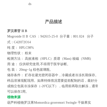
ds
产品描述
罗汉果苷
II B
Mogroside II B
CAS
：
942615-25-0
分子量：
801.024
分子
式：
C42H72O14
纯
度：
HPLC98%
物理性状：
粉末
检测方法：
高效液相（
HPLC
）质谱（
Mass)
核磁（
NMR)
用
途：
仅供研究使用
,
不得用于医学诊断。
包
装：
20mg~1g
棕色玻璃瓶。
储存条件：
贮存在避光密闭容器中，冷藏或者冷冻长期保存。
样品溶液现配现用。如果特殊情况需要提前配制的话，最好分
成独立包装冷冻保存（
-20
℃以下），临用前再取出解冻，通常
可以保存
2
周。
植物来源
葫芦科植物罗汉果
Momordica grosvenori Swingle
干燥果实