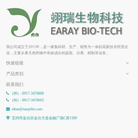
11-脱氧罗汉果苷IIIE
11-O-罗汉果苷V HPLC>98%
HPLC>98% 中药标准品 对照
中药标准品 对照品
品
我公司成立于2011年，是一家集科研、生产、销售为一体的高新技术民营企
业，主要从事天然药物中有效成分的提取、分离、精制等业务。
快速链接
产品类别
联系我们
（86）-0917-3470608

（86）-0917-3470602

e
than@earaybio.com

宝鸡市金台区金台大道金融广场C座1509
