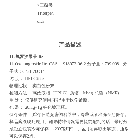
>三萜类
Triterpen
oids
产品描述
11-氧罗汉果苷 Iie
11-Oxomogroside Iie
CAS
：
918972-06-2
分子量：
799.008
分
子式：
C42H70O14
纯
度：
HPLC98%
物理性状：
类
白色粉末
检测方法：
高效液相（
HPLC
）质谱（
Mass)
核磁（
NMR)
用
途：
仅供研究使用
,
不得用于医学诊断。
包
装：
20mg~1g
棕色玻璃瓶。
储存条件：
贮存在避光密闭容器中，冷藏或者冷冻长期保存。
样品溶液现配现用。如果特殊情况需要提前配制的话，最好分
成独立包装冷冻保存（
-20
℃以下），临用前再取出解冻，通常
可以保存
2
周。