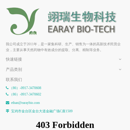
罗汉果苷 Iie HPLC>98% 中药
罗汉果苷 Iva HPLC>98% 中药
标准品 对照品
标准品 对照品
我公司成立于2011年，是一家集科研、生产、销售为一体的高新技术民营企
业，主要从事天然药物中有效成分的提取、分离、精制等业务。
快速链接
产品类别
联系我们
（86）-0917-3470608

（86）-0917-3470602

e
than@earaybio.com

宝鸡市金台区金台大道金融广场C座1509
