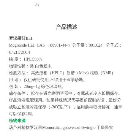
ds
产品描述
罗汉果苷
IIa1
Mogroside IIa1
CAS
：
88901-44-4
分子量：
801.024
分子式：
C42H72O14
纯
度：
HPLC98%
物理性状：类
白色粉末
检测方法：
高效液相（
HPLC
）质谱（
Mass)
核磁（
NMR)
用
途：
仅供研究使用
,
不得用于医学诊断。
包
装：
20mg~1g
棕色玻璃瓶。
储存条件：
贮存在避光密闭容器中，冷藏或者冷冻长期保存。
样品溶液现配现用。如果特殊情况需要提前配制的话，最好分
成独立包装冷冻保存（
-20
℃以下），临用前再取出解冻，通常
可以保存
2
周。
植物来源
葫芦科植物罗汉果
Momordica grosvenori Swingle
干燥果实