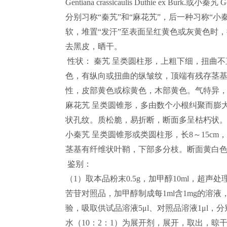
Gentiana crassicaulis Duthie ex Burk.
分别习称“秦艽”和“麻花艽”，后一种习称“
软，堆置“发汗”至表面呈红黄色或灰黄色时
去黑皮，晒干。
性状： 秦艽 呈类圆柱形，上粗下细，扭曲不直
色，有纵向或扭曲的纵皱纹，顶端有残存茎
性，皮部黄色或棕黄色，木部黄色。气特异
麻花艽 呈类圆锥形，多由数个小根纠聚而膨
状孔纹。质松脆，易折断，断面多呈枯朽状
小秦艽 呈类圆锥形或类圆柱形，长8～15cm，
茎基有纤维状叶鞘，下部多分枝。断面黄白
鉴别：
（1）取本品粉末0.5g，加甲醇10ml，超
苦苷对照品，加甲醇制成每1ml含1mg的溶液
验，吸取供试品溶液5μl、对照品溶液1μl，分
水（10：2：1）为展开剂，展开，取出，晾