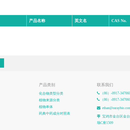
产品名称
英文名
CAS No.
产品类别
联系我们
（86）-0917-34706
化合物类型分类

（86）-0917-34706

植物来源分类
植物单体
e
than@earaybio.co

药典中药成分对照表
宝鸡市金台区金台

场C座1509