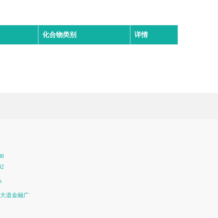
化合物类别
详情
08
02
m
大道金融广