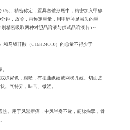
。
0.5g，精密称定，置具塞锥形瓶中，精密加入甲醇
z）30分钟，放冷，再称定重量，用甲醇补足减失的重
分别精密吸取两种对照品溶液与供试品溶液各5～
）和马钱苷酸（C16H24O10）的总量不得少于
燥。
色或棕褐色，粗糙，有扭曲纵纹或网状孔纹。切面皮
朽状。气特异，味苦、微涩。
虚热。用于风湿痹痛，中风半身不遂，筋脉拘挛，骨
热。