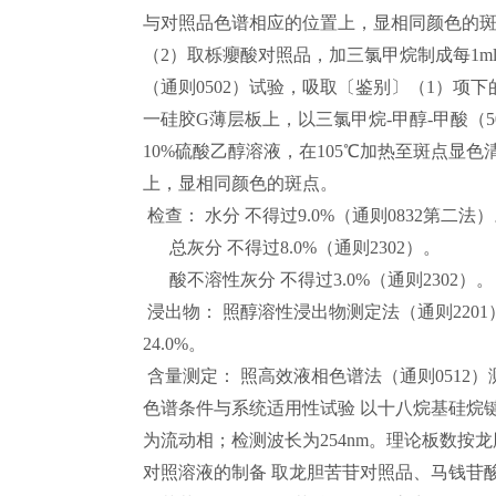
与对照品色谱相应的位置上，显相同颜色的
（2）取栎癭酸对照品，加三氯甲烷制成每1ml
（通则0502）试验，吸取〔鉴别〕（1）项下
一硅胶G薄层板上，以三氯甲烷-甲醇-甲酸（5
10%硫酸乙醇溶液，在105℃加热至斑点显
上，显相同颜色的斑点。
检查： 水分 不得过9.0%（通则0832第二法
总灰分 不得过8.0%（通则2302）。
酸不溶性灰分 不得过3.0%（通则2302）。
浸出物： 照醇溶性浸出物测定法（通则220
24.0%。
含量测定： 照高效液相色谱法（通则0512）
色谱条件与系统适用性试验 以十八烷基硅烷键合
为流动相；检测波长为254nm。理论板数按龙
对照溶液的制备 取龙胆苦苷对照品、马钱苷