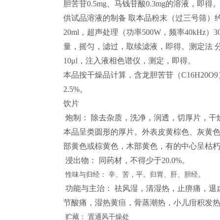
胆苦苷0.5mg、马钱苷酸0.3mg的溶液，即得
供试品溶液的制备 取本品粉末（过三号筛）约
20ml，超声处理（功率500W，频率40kH
量，摇匀，滤过，取续滤液，即得。测定法 
10μl，注入液相色谱仪，测定，即得。
本品按干燥品计算，含龙胆苦苷（C16H20O9
2.5%。
饮片
炮制： 除去杂质，洗净，润透，切厚片，干
本品呈类圆形的厚片。外表皮黄棕色、灰黄
部黄色或棕黄色，木部黄色，有的中心呈枯
浸出物： 同药材，不得少于20.0%。
性味与归经：
辛、苦，平。归胃、肝、胆经。
功能与主治： 祛风湿，清湿热，止痹痛，退
节酸痛，湿热黄疸，骨蒸潮热，小儿疳积发
贮藏：
置通风干燥处