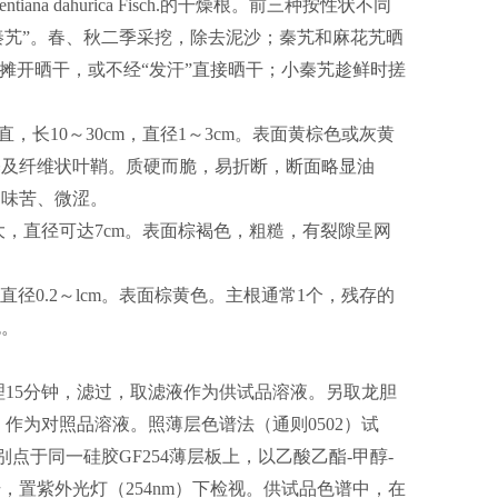
或小秦艽 Gentiana dahurica Fisch.的干燥根。前三种按性状不同
小秦艽”。春、秋二季采挖，除去泥沙；秦艽和麻花艽晒
，摊开晒干，或不经“发汗”直接晒干；小秦艽趁鲜时搓
，长10～30cm，直径1～3cm。表面黄棕色或灰黄
基及纤维状叶鞘。质硬而脆，易折断，断面略显油
，味苦、微涩。
大，直径可达7cm。表面棕褐色，粗糙，有裂隙呈网
。
直径0.2～lcm。表面棕黄色。主根通常1个，残存的
色。
声处理15分钟，滤过，取滤液作为供试品溶液。另取龙胆
，作为对照品溶液。照薄层色谱法（通则0502）试
别点于同一硅胶GF254薄层板上，以乙酸乙酯-甲醇-
干，置紫外光灯（254nm）下检视。供试品色谱中，在