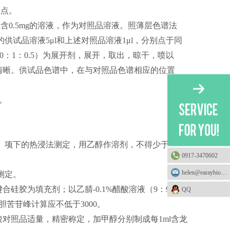
斑点。
含0.5mg的溶液，作为对照品溶液。照薄层色谱法
的供试品溶液5μl和上述对照品溶液1μl，分别点于同
0：1：0.5）为展开剂，展开，取出，晾干，喷以
色清晰。供试品色谱中，在与对照品色谱相应的位置
）。
1）项下的热浸法测定，用乙醇作溶剂，不得少于
0917-3470602
helen@earaybio.com
测定。
硅胶为填充剂；以乙腈-0.1%醋酸溶液（9：91）
QQ
胆苦苷峰计算应不低于3000。
酸对照品适量，精密称定，加甲醇分别制成每1ml含龙