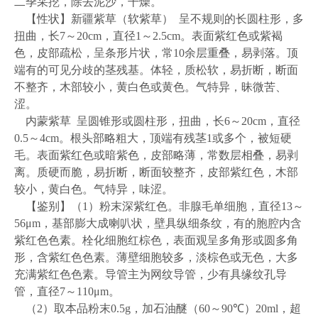
二季采挖，除去泥沙，干燥。
【性状】新疆紫草（软紫草）
呈不规则的长圆柱形，多
扭曲，长
7
～
20cm
，直径
1
～
2.5cm
。表面紫红色或紫褐
色，皮部疏松，呈条形片状，常
10
余层重叠，易剥落。顶
端有的可见分歧的茎残基。体轻，质松软，易折断，断面
不整齐，木部较小，黄白色或黄色。气特异，昧微苦、
涩。
内蒙紫草
呈圆锥形或圆柱形，扭曲，长
6
～
20cm
，直径
0.5
～
4cm
。根头部略粗大，顶端有残茎
1
或多个，被短硬
毛。表面紫红色或暗紫色，皮部略薄，常数层相叠，易剥
离。质硬而脆，易折断，断面较整齐，皮部紫红色，木部
较小，黄白色。气特异，味涩。
【鉴别】（
1
）粉末深紫红色。非腺毛单细胞，直径
13
～
56μm
，基部膨大成喇叭状，壁具纵细条纹，有的胞腔内含
紫红色色素。栓化细胞红棕色，表面观呈多角形或圆多角
形，含紫红色色素。薄壁细胞较多，淡棕色或无色，大多
充满紫红色色素。导管主为网纹导管，少有具缘纹孔导
管，直径
7
～
110μm
。
（
2
）取本品粉末
0.5g
，加石油醚（
60
～
90℃
）
20ml
，超