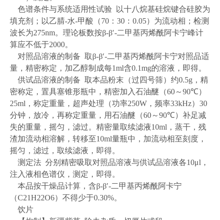
色谱条件与系统适用性试验
以十八烷基硅烷键合硅胶为
填充剂；以乙腈
-
水
-
甲酸（
70
：
30
：
0.05
）为流动相；检测
波长为
275nm
。理论板数按
β-β′-
二甲基丙烯酰阿卡宁峰计
算应不低于
2000
。
对照品溶液的制备
取
β-β′-
二甲基丙烯酰阿卡宁对照品适
量，精密称定，加乙醇制成每
1ml
含
0.1mg
的溶液，即得。
供试品溶液的制备
取本品粉末（过四号筛）约
0.5g
，精
密称定，置具塞锥形瓶中，精密加入石油醚（
60
～
90℃
）
25ml
，称定重量，超声处理（功率
250W
，频率
33kHz
）
30
分钟，放冷，再称定重量，用石油醚（
60
～
90℃
）补足减
失的重量，摇匀，滤过。精密量取续滤液
10ml
，蒸干，残
渣加流动相溶解，转移至
10ml
量瓶中，加流动相至刻度，
摇匀，滤过，取续滤液，即得。
测定法
分别精密吸取对照品溶液与供试品溶液各
10μl
，
注入液相色谱仪，测定，即得。
本品按干燥品计算，含
β-β′-
二甲基丙烯酰阿卡宁
（
C21H22O6
）不得少于
0.30%
。
饮片