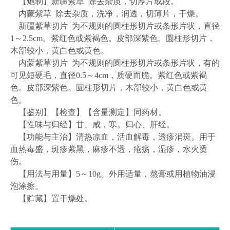
【炮制】新疆紫草
除去杂质，切厚片或段。
内蒙紫草
除去杂质，洗净，润透，切薄片，干燥。
新疆紫草切片
为不规则的圆柱形切片或条形片状，直径
1
～
2.5cm
。紫红色或紫褐色。皮部深紫色。圆柱形切片，
木部较小，黄白色或黄色。
内蒙紫草切片
为不规则的圆柱形切片或条形片状，有的
可见短硬毛，直径
0.5
～
4cm
，质硬而脆。紫红色或紫褐
色。皮部深紫色。圆柱形切片，木部较小，黄白色或黄
色。
【鉴别】【检查】【含量测定】同药材。
【性味与归经】甘、咸，寒。归心、肝经。
【功能与主治】清热凉血，活血解毒，透疹消斑。用于
血热毒盛，斑疹紫黑，麻疹不透，疮疡，湿疹，水火烫
伤。
【用法与用量】
5
～
10g
。外用适量，熬膏或用植物油浸
泡涂擦。
【贮藏】置干燥处。