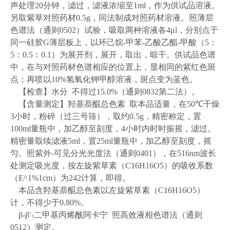
声处理
20
分钟，滤过，滤液浓缩至
1ml
，作为供试品溶液。
另取紫草对照药材
0.5g
，同法制成对照药材溶液。照薄层
色谱法（通则
0502
）试验，吸取两种溶液各
4μl
，分别点于
同一硅胶
G
薄层板上，以环己烷
-
甲苯
-
乙酸乙酯
-
甲酸（
5
：
5
：
0.5
：
0.1
）为展开剂，展开，取出，晾干。供试品色谱
中，在与对照药材色谱相应的位置上，显相同的紫红色斑
点；再喷以
10%
氢氧化钾甲醇溶液，斑点变为蓝色。
【检查】水分
不得过
15.0%
（通则
0832
第二法）。
【含量测定】羟基萘醌总色素
取本品适量，在
50℃
干燥
3
小时，粉碎（过三号筛），取约
0.5g
，精密称定，置
100ml
量瓶中，加乙醇至刻度，
4
小时内时时振摇，滤过。
精密量取续滤液
5ml
，置
25ml
量瓶中，加乙醇至刻度，摇
匀。照紫外
-
可见分光光度法（通则
0401
），在
516nm
波长
处测定吸光度，按左旋紫草素（
C16H16O5
）的吸收系数
（
E^1%1cm
）为
242
计算，即得。
本品含羟基萘醌总色素以左旋紫草素（
C16H16O5
）
计，不得少于
0.80%
。
β-β′-
二甲基丙烯酰阿卡宁
照高效液相色谱法（通则
0512
）测定。