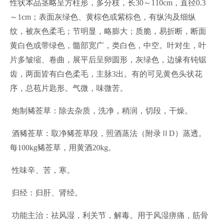
性状本品茎略呈方柱形，多分枝，长30～110cm，直径0.3
～1cm；表面灰绿色、黄棕色或紫棕色，有纵沟及细纵
纹，被灰色柔毛；节明显，略膨大；质脆，易折断，断面
黄白色或带绿色，髓部宽广，类白色，中空。叶对生，叶
片多皱缩、卷曲，展平后呈卵圆形，灰绿色，边缘有钝锯
齿，两面皆有白色柔毛，主脉3出。有的可见黄色头状花
序，总苞片匙形。气微，味微苦。
炮制豨莶草：除去杂质，洗净，稍润，切段，干燥。
酒豨莶草：取净豨莶草段，照酒蒸法（附录ⅡD）蒸透。
每100kg豨莶草，用黄酒20kg。
性味辛、苦，寒。
归经：归肝、肾经。
功能主治：祛风湿，利关节，解毒。用于风湿痹痛，筋骨