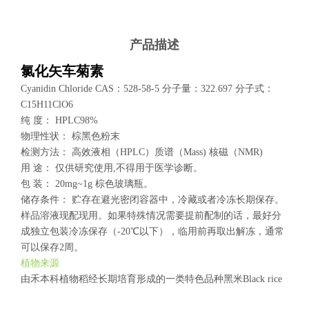
产品描述
氯化矢车菊素
Cyanidin Chloride CAS：528-58-5 分子量：322.697 分子式：
C15H11ClO6
纯 度： HPLC98%
物理性状： 棕黑色粉末
检测方法： 高效液相（HPLC）质谱（Mass) 核磁（NMR)
用 途： 仅供研究使用,不得用于医学诊断。
包 装： 20mg~1g 棕色玻璃瓶。
储存条件： 贮存在避光密闭容器中，冷藏或者冷冻长期保存。
样品溶液现配现用。如果特殊情况需要提前配制的话，最好分
成独立包装冷冻保存（-20℃以下），临用前再取出解冻，通常
可以保存2周。
植物来源
由禾本科植物稻经长期培育形成的一类特色品种黑米Black rice