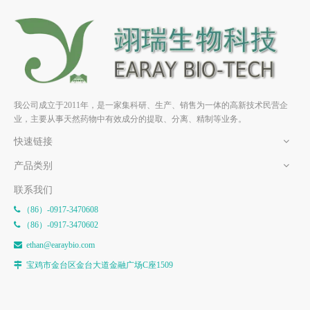
矢车菊素-3-O-葡萄糖苷
矢车菊素-3-木糖苷
HPLC>98% 中药标准品 对照
HPLC>98% 中药 标准品 对照
品
品
我公司成立于2011年，是一家集科研、生产、销售为一体的高新技术民营企
业，主要从事天然药物中有效成分的提取、分离、精制等业务。
快速链接
产品类别
联系我们
（86）-0917-3470608

（86）-0917-3470602

e
than@earaybio.com

宝鸡市金台区金台大道金融广场C座1509
