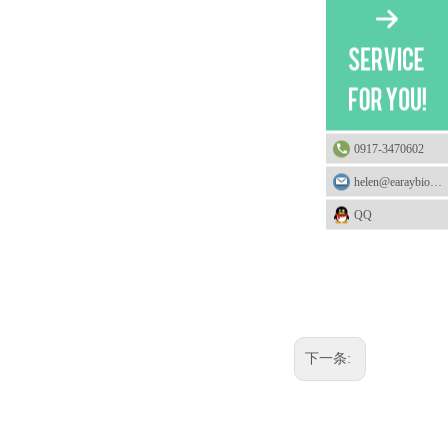
0917-3470602
helen@earaybio.com
QQ
下一条: