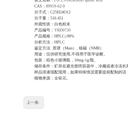
英文名称：
(-)-3,5-Dicaffeoyl quinic acid
CAS：
89919-62-0
分子式：
C25H24O12
分子量：
516.451
外观性状：白色粉末
产品编号：
YRD0720
产品规格：
HPLC≥98%
分析方法：
HPLC
鉴定方法
: 质谱（Mass）, 核磁（NMR）
用途：仅供研究使用
,不得用于医学诊断。
包装：棕色小玻璃瓶，
10mg-1g/瓶。
储存条件：贮存在避光密闭容器中，冷藏或者冷冻长
样品溶液现配现用，如果特殊情况需要提前配制的话
植物来源：
金银花
。
上一条: