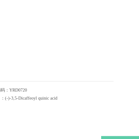
编码：
YRD0720
名：
(-)-3,5-Dicaffeoyl quinic acid