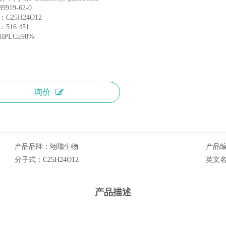
9919-62-0
C25H24O12
516.451
PLC≥98%
询价
产品品牌：
翊瑞生物
产品
分子式：
C25H24O12
英文
产品描述