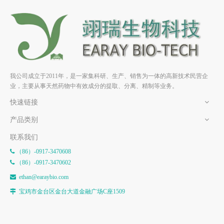
木犀草素 HPLC≥98% 中药对
木犀草苷 HPLC≥98% 中药对
照品 标准品 CAS：491-70-3
照品 标准品 CAS：5373-11-5
我公司成立于2011年，是一家集科研、生产、销售为一体的高新技术民营企
业，主要从事天然药物中有效成分的提取、分离、精制等业务。
快速链接
产品类别
联系我们
（86）-0917-3470608

（86）-0917-3470602

e
than@earaybio.com

宝鸡市金台区金台大道金融广场C座1509
