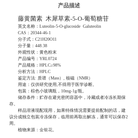
产品描述
藤黄菌素
木犀草素
-5-O-葡萄糖苷
英文名称：
Luteolin-5-O-glucoside Galuteolin
CAS：20344-46-1
分子式：
C21H20O11
分子量：
448.38
外观性状：
黄色粉末
产品编号：
YRL0724
产品规格：
HPLC≥98%
分析方法：
HPLC
鉴定方法
: 质谱（Mass）, 核磁（NMR）
用途：仅供研究使用
,不得用于医学诊断。
包装：棕色小玻璃瓶，
10mg-1g/瓶。
储存条件：贮存在避光密闭容器中，冷藏或者冷冻长期保
存。
样品溶液现配现用，如果特殊情况需要提前配制的话，建
议分成独立包装冷冻保存，临用前再取出解冻，通常可以保存
2
周。
植物来源：
金银花
。