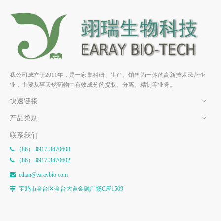
鸢尾苷元，射干苷元
鸢尾酚酮 HPLC≥98% 中药标
HPLC≥98% 中药标准品 对照
准品 对照品
品
我公司成立于2011年，是一家集科研、生产、销售为一体的高新技术民营企
业，主要从事天然药物中有效成分的提取、分离、精制等业务。
快速链接
产品类别
联系我们
（86）-0917-3470608

（86）-0917-3470602

e
than@earaybio.com

宝鸡市金台区金台大道金融广场C座1509
