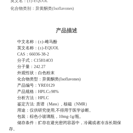
英文名：
(±)-EQUOL
化合物类别：
异黄酮类(Isoflavones)
产品描述
中文名称：
(±)-雌马酚
英文名称：
(±)-EQUOL
CAS：66036-38-2
分子式：
C15H14O3
分子量：
242.27
外观性状：白色粉末
化合物类型：
异黄酮类
(Isoflavones)
产品编号：
YRE0129
产品规格：
HPLC≥98%
分析方法：
HPLC
鉴定方法
: 质谱（Mass）, 核磁（NMR）
用途：仅供研究使用
,不得用于医学诊断。
包装：棕色小玻璃瓶，
10mg-1g/瓶。
储存条件：贮存在避光密闭容器中，冷藏或者冷冻长期保
存。