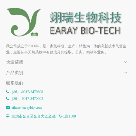
二氢大豆苷元 HPLC≥98% 中
大豆皂苷II HPLC≥98% 中药
药对照品 标准品 CAS：
对照品 标准品 CAS：55319-
17238-05-0
36-3
我公司成立于2011年，是一家集科研、生产、销售为一体的高新技术民营企
业，主要从事天然药物中有效成分的提取、分离、精制等业务。
快速链接
产品类别
联系我们
（86）-0917-3470608

（86）-0917-3470602

e
than@earaybio.com

宝鸡市金台区金台大道金融广场C座1509
