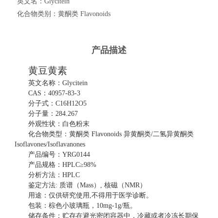
英文名：
Glycitein
化合物类别：
黄酮类 Flavonoids
产品描述
黄豆黄素
英文名称：
Glycitein
CAS：40957-83-3
分子式：
C16H12O5
分子量：
284.267
外观性状：白色粉末
化合物类型：黄酮类
Flavonoids
异黄酮类
/二氢异黄酮类
Isoflavones/Isoflavanones
产品编号：
YRG0144
产品规格：
HPLC≥98%
分析方法：
HPLC
鉴定方法
: 质谱（Mass）, 核磁（NMR）
用途：仅供研究使用
,不得用于医学诊断。
包装：棕色小玻璃瓶，
10mg-1g/瓶。
储存条件：贮存在避光密闭容器中，冷藏或者冷冻长期保