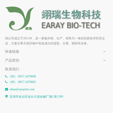
假马齿苋素 A1 HPLC>98% 中
假马齿苋苷 V HPLC>98% 中
药标准品 对照品
药标准品 对照品
我公司成立于2011年，是一家集科研、生产、销售为一体的高新技术民营企
业，主要从事天然药物中有效成分的提取、分离、精制等业务。
快速链接
产品类别
联系我们
（86）-0917-3470608

（86）-0917-3470602

e
than@earaybio.com

宝鸡市金台区金台大道金融广场C座1509
