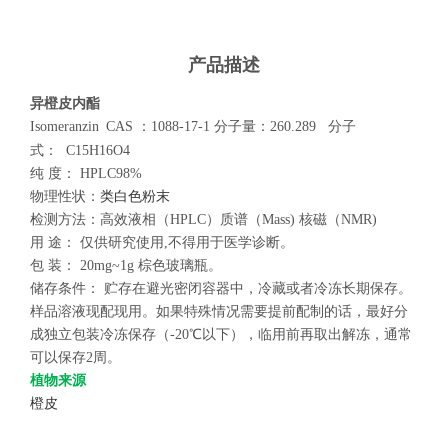
产品描述
异橙皮内酯
Isomeranzin
CAS
：
1088-17-1
分子量：
260.289
分子
式：
C15H16O4
纯
度：
HPLC98%
物理性状：
类白色粉末
检测方法：高效液相（
HPLC
）质谱（
Mass)
核磁（
NMR)
用
途：
仅供研究使用
,
不得用于医学诊断。
包
装：
20mg~1g
棕色玻璃瓶。
储存条件：
贮存在避光密闭容器中，冷藏或者冷冻长期保存。
样品溶液现配现用。如果特殊情况需要提前配制的话，最好分
成独立包装冷冻保存（
-20
℃以下），临用前再取出解冻，通常
可以保存
2
周。
植物来源
橙皮