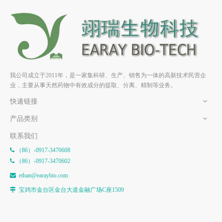
新橙皮苷二氢查尔酮
新橙皮苷 HPLC>98% 中药标
HPLC>98% 中药标准品 对照
准品 对照品
品
我公司成立于2011年，是一家集科研、生产、销售为一体的高新技术民营企
业，主要从事天然药物中有效成分的提取、分离、精制等业务。
快速链接
产品类别
联系我们
（86）-0917-3470608

（86）-0917-3470602

e
than@earaybio.com

宝鸡市金台区金台大道金融广场C座1509
