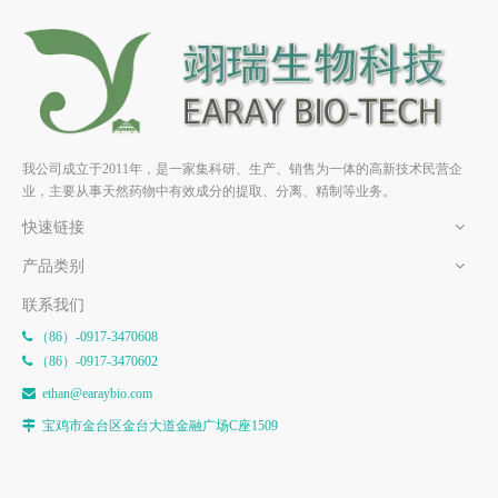
氧化白藜芦醇 HPLC≥98% 中
桑皮苷F HPLC≥98% 中药标准
药标准品 对照品
品 对照品
我公司成立于2011年，是一家集科研、生产、销售为一体的高新技术民营企
业，主要从事天然药物中有效成分的提取、分离、精制等业务。
快速链接
产品类别
联系我们
（86）-0917-3470608

（86）-0917-3470602

e
than@earaybio.com

宝鸡市金台区金台大道金融广场C座1509
