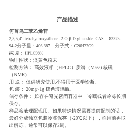
产品描述
何首乌二苯乙烯苷
2,3,5,4' -tetrahydroxystibene -2-O-β-D-glucoside
CAS ：
82373-
分子量：
分子式：
94-2
406.387
C20H22O9
纯
度： HPLC98%
物理性状：淡黄色粉末
检测方法： 高效液相（HPLC）质谱（Mass) 核磁
（NMR)
用 途： 仅供研究使用,不得用于医学诊断。
包 装： 20mg~1g 棕色玻璃瓶。
储存条件： 贮存在避光密闭容器中，冷藏或者冷冻长期
保存。
样品溶液现配现用。如果特殊情况需要提前配制的话，
最好分成独立包装冷冻保存（-20℃以下），临用前再取
出解冻，通常可以保存2周。