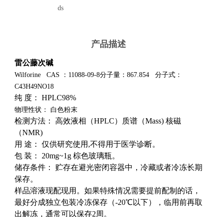
ds
产品描述
雷公藤次碱
Wilforine CAS ：11088-09-8分子量：
867.854
分子式：
C43H49NO18
纯 度： HPLC98%
物理性状：
白色粉末
检测方法： 高效液相（HPLC）质谱（Mass) 核磁
（NMR)
用 途： 仅供研究使用,不得用于医学诊断。
包 装： 20mg~1g 棕色玻璃瓶。
储存条件： 贮存在避光密闭容器中，冷藏或者冷冻长期
保存。
样品溶液现配现用。如果特殊情况需要提前配制的话，
最好分成独立包装冷冻保存（-20℃以下），临用前再取
出解冻，通常可以保存2周。