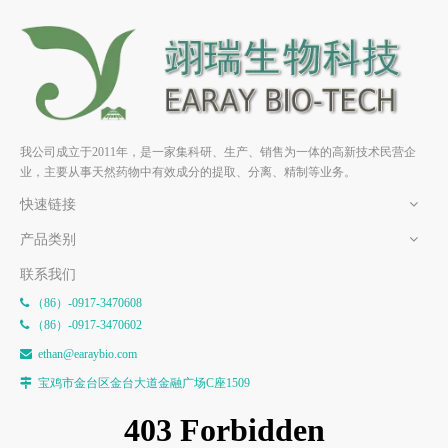
雷公藤春碱 HPLC>98% 中药
雷酚内酯 HPLC>98% 中药标
标准品 对照品
准品 对照品
我公司成立于2011年，是一家集科研、生产、销售为一体的高新技术民营企
业，主要从事天然药物中有效成分的提取、分离、精制等业务。
快速链接
产品类别
联系我们
（86）-0917-3470608

（86）-0917-3470602

e
than@earaybio.com

宝鸡市金台区金台大道金融广场C座1509
