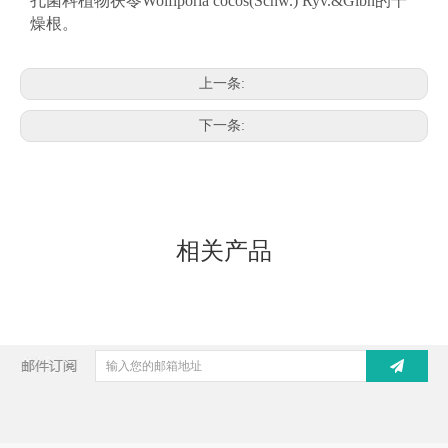
孔菌科植物茯苓
Wolfiporia cocos(Schw.) Ryv.&Gibn的
干
燥根。
上一条:
下一条:
相关产品