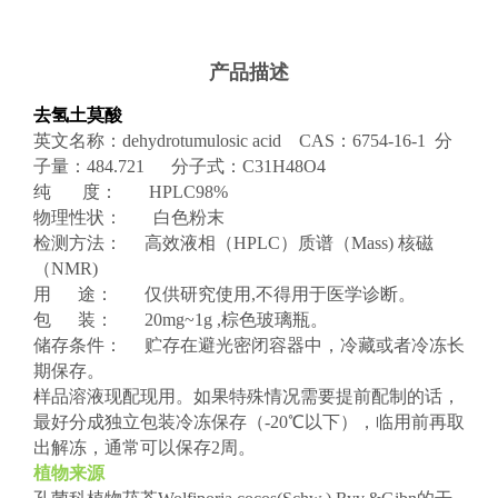
产品描述
去氢土莫酸
英文名称：dehydrotumulosic acid CAS：6754-16-1 分
子量：484.721 分子式：C31H48O4
纯 度： HPLC98%
物理性状： 白色粉末
检测方法： 高效液相（HPLC）质谱（Mass) 核磁
（NMR)
用 途： 仅供研究使用,不得用于医学诊断。
包 装： 20mg~1g ,棕色玻璃瓶。
储存条件： 贮存在避光密闭容器中，冷藏或者冷冻长
期保存。
样品溶液现配现用。如果特殊情况需要提前配制的话，
最好分成独立包装冷冻保存（-20℃以下），临用前再取
出解冻，通常可以保存2周。
植物来源