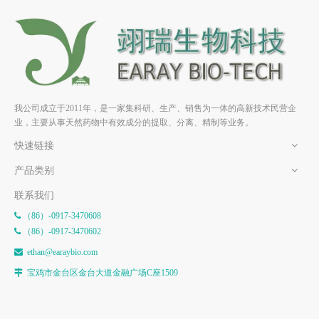
松苓新酸 HPLC>98% 中药标
去氢茯苓酸 HPLC>98% 中药
准品/对照品
标准品 /对照品
我公司成立于2011年，是一家集科研、生产、销售为一体的高新技术民营企
业，主要从事天然药物中有效成分的提取、分离、精制等业务。
快速链接
产品类别
联系我们
（86）-0917-3470608

（86）-0917-3470602

e
than@earaybio.com

宝鸡市金台区金台大道金融广场C座1509
