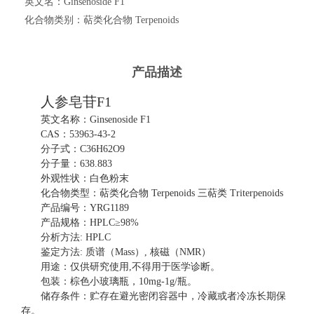
英文名：
Ginsenoside F1
化合物类别：
萜类化合物 Terpenoids
产品描述
人参皂苷
F1
英文名称：
Ginsenoside F1
CAS：53963-43-2
分子式：
C36H62O9
分子量：
638.883
外观性状：白色粉末
化合物类型：萜类化合物
Terpenoids
三萜类
Triterpenoids
产品编号：
YRG1189
产品规格：
HPLC≥98%
分析方法
: HPLC
鉴定方法
: 质谱（Mass）, 核磁（NMR）
用途：仅供研究使用
,不得用于医学诊断。
包装：棕色小玻璃瓶，
10mg-1g/瓶。
储存条件：贮存在避光密闭容器中，冷藏或者冷冻长期保
存。