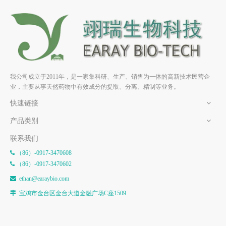
竹节香附素A HPLC≥98% 中
竹节参皂苷IVa HPLC≥98% 中
药对照品 标准品 CAS：
药对照品 标准品 HPLC≥98%
89412-79-3
我公司成立于2011年，是一家集科研、生产、销售为一体的高新技术民营企
业，主要从事天然药物中有效成分的提取、分离、精制等业务。
快速链接
产品类别
联系我们
（86）-0917-3470608

（86）-0917-3470602

e
than@earaybio.com

宝鸡市金台区金台大道金融广场C座1509
