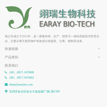
异虎耳草素;异茴芹内酯;异茴
新蛇床内酯 HPLC≥98% 中药
芹灵HPLC≥98% 中药标准品
标准品 对照品
对照品
我公司成立于2011年，是一家集科研、生产、销售为一体的高新技术民营企
业，主要从事天然药物中有效成分的提取、分离、精制等业务。
快速链接
产品类别
联系我们
（86）-0917-3470608

（86）-0917-3470602

e
than@earaybio.com

宝鸡市金台区金台大道金融广场C座1509
