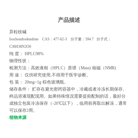
产品描述
异粒枝碱
Isochondrodendrine
CAS：477-62-3 分子量：594.7
分子式：
C36H38N2O6
纯
度：
HPLC98%
物理性状：
检测方法：
高效液相（
HPLC
）质谱（
Mass)
核磁（
NMR)
用
途：
仅供研究使用
,
不得用于医学诊断。
包
装：
20mg~1g
棕色玻璃瓶。
储存条件：
贮存在避光密闭容器中，冷藏或者冷冻长期保存。
样品溶液现配现用。如果特殊情况需要提前配制的话，最好分
成独立包装冷冻保存（
-20
℃以下），临用前再取出解冻，通常
可以保存
2
周。
植物来源