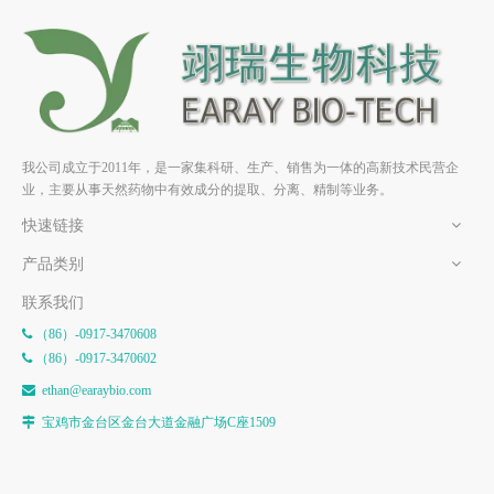
常春藤皂苷元 HPLC≥98%
常春藤皂苷B HPLC≥98%
Hederagenin 465-99-6 中药材
Hederasaponin B 36284-77-2 中
对照品 标准品
药材对照品 标准品
我公司成立于2011年，是一家集科研、生产、销售为一体的高新技术民营企
业，主要从事天然药物中有效成分的提取、分离、精制等业务。
快速链接
产品类别
联系我们
（86）-0917-3470608

（86）-0917-3470602

e
than@earaybio.com

宝鸡市金台区金台大道金融广场C座1509
