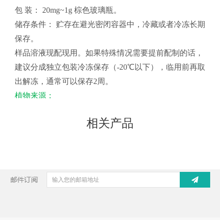
包 装： 20mg~1g 棕色玻璃瓶。
储存条件： 贮存在避光密闭容器中，冷藏或者冷冻长期
保存。
样品溶液现配现用。如果特殊情况需要提前配制的话，
建议分成独立包装冷冻保存（-20℃以下），临用前再取
出解冻，通常可以保存2周。
植物来源：
五加科常春藤属植物中华常春藤Hedera nepalensis K.
相关产品
Koch var. sinensis （Tobl.） Rehd.，以全株入药。
上一条:
下一条: