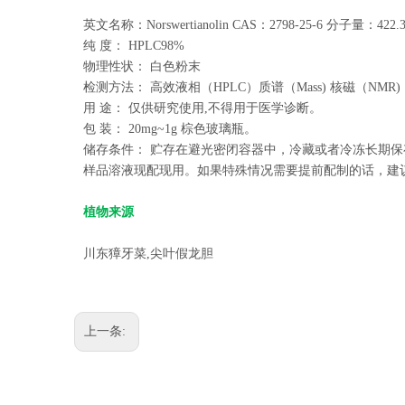
英文名称：Norswertianolin CAS：2798-25-6 分子量：422
纯 度： HPLC98%
物理性状： 白色粉末
检测方法： 高效液相（HPLC）质谱（Mass) 核磁（NMR)
用 途： 仅供研究使用,不得用于医学诊断。
包 装： 20mg~1g 棕色玻璃瓶。
储存条件： 贮存在避光密闭容器中，冷藏或者冷冻长期保
样品溶液现配现用。如果特殊情况需要提前配制的话，建议
植物来源
川东獐牙菜,尖叶假龙胆
上一条: