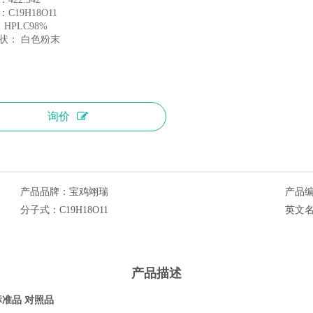
C19H18O11
 HPLC98%
状： 白色粉末
询价
产品品牌：
宝鸡翊瑞
产品
分子式：
C19H18O11
英文
产品描述
药标准品 对照品