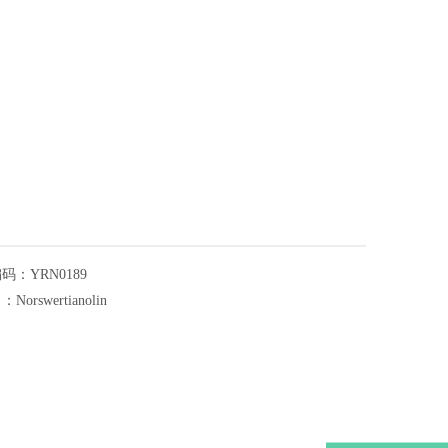
编码：
YRN0189
名：
Norswertianolin