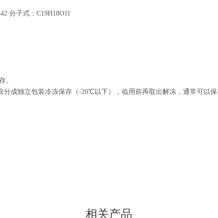
.342 分子式：C19H18O11
存。
分成独立包装冷冻保存（-20℃以下），临用前再取出解冻，通常可以保
相关产品