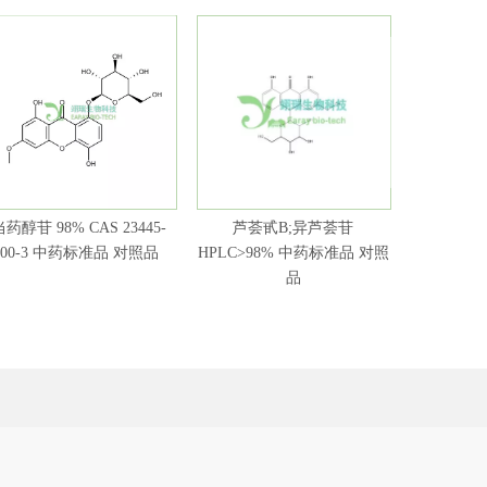
当药醇苷 98% CAS 23445-
芦荟甙B;异芦荟苷
芦荟甙A H
00-3 中药标准品 对照品
HPLC>98% 中药标准品 对照
准
品