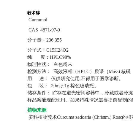
莪术醇
Curcumol
CAS 4871-97-0
分子量：
236.355
分子式：
C15H24O2
纯
度：HPLC98%
物理性状：
白色粉末
检测方法：
高效液相（HPLC）质谱（Mass) 核磁（
用
途： 仅供研究使用,不得用于医学诊断。
包
装： 20mg~1g 棕色玻璃瓶。
储存条件：
贮存在避光密闭容器中，冷藏或者冷冻
样品溶液现配现用。如果特殊情况需要提前配制的
植物来源
姜科植物莪术Curcuma zedoaria (Christm.) Rosc
的根