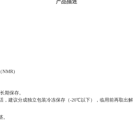
产品描述
NMR)
长期保存。
话，建议分成独立包装冷冻保存（
-20℃以下），临用前再取出
茎。