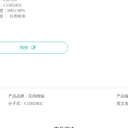
C15H24O2
：HPLC98%
状： 白色粉末
询价
产品品牌：
宝鸡翊瑞
产品
分子式：
C15H24O2
英文