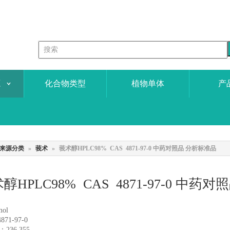
源
化合物类型
植物单体
产
来源分类
»
莪术
»
莪术醇HPLC98% CAS 4871-97-0 中药对照品 分析标准品
醇HPLC98% CAS 4871-97-0 中
mol
 4871-97-0
：236.355