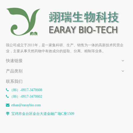
茶氨酸 L-Theanine 3081-61-6
表没食子儿茶素没食子酸酯
天然产物 对照品 标准品
(EGCG) 989-51-5 天然产物 对
E
照品 标准品
我公司成立于2011年，是一家集科研、生产、销售为一体的高新技术民营企
业，主要从事天然药物中有效成分的提取、分离、精制等业务。
快速链接
产品类别
联系我们
（86）-0917-3470608

（86）-0917-3470602

e
than@earaybio.com

宝鸡市金台区金台大道金融广场C座1509
