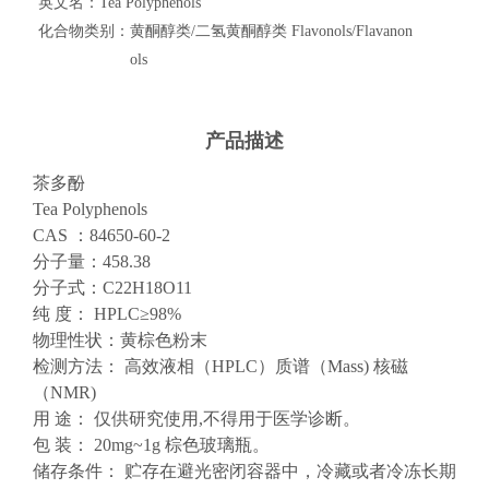
英文名：
Tea Polyphenols
化合物类别：
黄酮醇类/二氢黄酮醇类 Flavonols/Flavanon
ols
产品描述
茶多酚
Tea Polyphenols
C
AS ：84650-60-2
分子量：
458.38
分子式：
C22H18O11
纯
度： HPLC
≥
98%
物理性状：
黄棕色粉末
检测方法：
高效液相（HPLC）质谱（Mass) 核磁
（NMR)
用
途： 仅供研究使用,不得用于医学诊断。
包
装： 20mg~1g 棕色玻璃瓶。
储存条件：
贮存在避光密闭容器中，冷藏或者冷冻长期