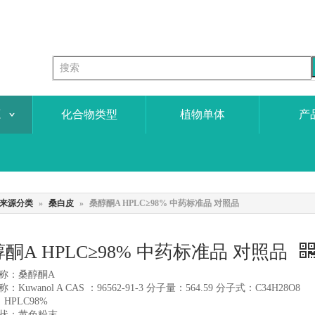
源
化合物类型
植物单体
产
来源分类
»
桑白皮
»
桑醇酮A HPLC≥98% 中药标准品 对照品
酮A HPLC≥98% 中药标准品 对照品
称：桑醇酮A
Kuwanol A CAS ：96562-91-3 分子量：564.59 分子式：C34H28O8
 HPLC98%
状：黄色粉末