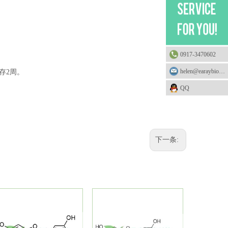
0917-3470602
helen@earaybio.com
存
2
周。
QQ
下一条: