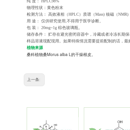
纯
度：
HPLC98%
物理性状：黄色粉末
检测方法：
高效液相（
HPLC
）质谱（
Mass)
核磁（
NMR)
用
途：
仅供研究使用
,
不得用于医学诊断。
包
装：
20mg~1g
棕色玻璃瓶。
储存条件：
贮存在避光密闭容器中，冷藏或者冷冻长期保
样品溶液现配现用。如果特殊情况需要提前配制的话，最
植物来源
Morus alba L
桑科植物桑
的干燥根皮。
上一条: