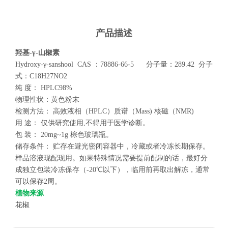
产品描述
羟基-γ-山椒素
Hydroxy-γ-sanshool
CAS ：
78886-66-5
分子量：
289.42
分子
式：
C18H27NO2
纯
度：
HPLC98%
物理性状：
黄色粉末
检测方法：
高效液相（
HPLC
）质谱（
Mass)
核磁（
NMR)
用
途：
仅供研究使用
,
不得用于医学诊断。
包
装：
20mg~1g
棕色玻璃瓶。
储存条件：
贮存在避光密闭容器中，冷藏或者冷冻长期保存。
样品溶液现配现用。如果特殊情况需要提前配制的话，最好分
成独立包装冷冻保存（
-20
℃以下），临用前再取出解冻，通常
可以保存
2
周。
植物来源
花椒