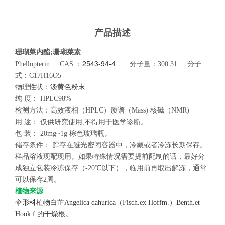
产品描述
珊瑚菜内酯;珊瑚菜素
2543-94-4
Phellopterin CAS ：
分子量：300.31 分子
式：C17H16O5
物理性状：
淡黄色粉末
纯
度：
HPLC98%
检测方法：高效液相（
HPLC
）质谱（
Mass)
核磁（
NMR)
用
途：
仅供研究使用
,
不得用于医学诊断。
包
装：
20mg~1g
棕色玻璃瓶。
储存条件：
贮存在避光密闭容器中，冷藏或者冷冻长期保存。
样品溶液现配现用。如果特殊情况需要提前配制的话
，最好分
成独立包装冷冻保存（
-20
℃以下），临用前再取出解冻，通常
可以保存
2
周。
植物来源
伞形科植物白芷Angelica dahurica（Fisch.ex Hoffm.）Benth.et
Hook.f.的干燥根。