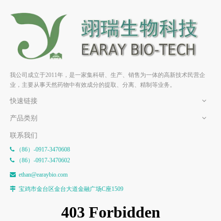
8-氧甲基异欧前胡内酯；异珊
异欧前胡素 HPLC≥98% 中药
瑚菜素 HPLC≥98% 中药标准
标准品 对照品
品 对照品
我公司成立于2011年，是一家集科研、生产、销售为一体的高新技术民营企
业，主要从事天然药物中有效成分的提取、分离、精制等业务。
快速链接
产品类别
联系我们
（86）-0917-3470608

（86）-0917-3470602

e
than@earaybio.com

宝鸡市金台区金台大道金融广场C座1509
