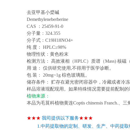
去亚甲基小檗碱
Demethyleneberberine
CAS ：25459-91-0
分子量：
324.355
分子式：
C19H18NO4+
纯
度： HPLC
≥
98%
物理性状：
黄色粉末
检测方法：
高效液相（HPLC）质谱（Mass) 核磁（
用
途： 仅供研究使用,不得用于医学诊断。
包
装： 20mg~1g 棕色玻璃瓶。
储存条件：
贮存在避光密闭容器中，冷藏或者冷冻
样品溶液现配现用。如果特殊情况需要提前配制的
植物来源
：
本品为毛茛科植物黄连
Coptis chinensis Franch.
★★★
我司提供以下服务
★★★
1.中药提取物的定制、研发、生产、中药提取