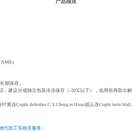
产品描述
NMR)
长期保存。
话，
建议
分成独立包装冷冻保存（
-20℃以下），临用前再取出
、三角叶黄连Coptis deltoidea C.Y.Cheng et Hsiao或云连Coptis teeta
物代加工等相关服务；