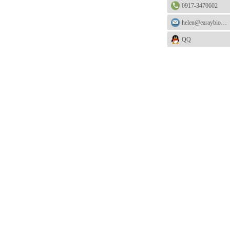
0917-3470602
helen@earaybio.com
QQ