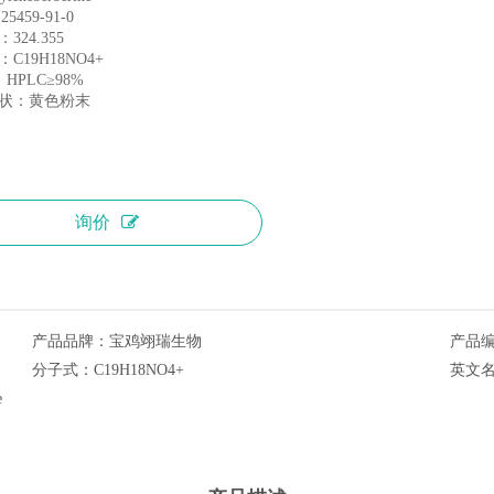
25459-91-0
子量：324.355
C19H18NO4+
 HPLC≥98%
状：黄色粉末
询价
产品品牌：
宝鸡翊瑞生物
产品
分子式：
C19H18NO4+
英文
e