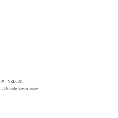
编码：
YRD0581
名：
Demethyleneberberine