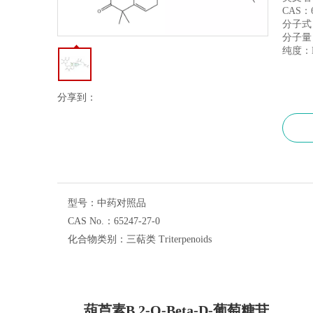
CAS：6
分子式：
分子量：
纯度：H
分享到：
型号：
中药对照品
CAS No.：
65247-27-0
化合物类别：
三萜类 Triterpenoids
葫芦素B 2-O-Beta-D-葡萄糖苷