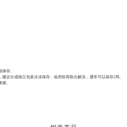
期保存。
，建议分成独立包装冷冻保存，临用前再取出解冻，通常可以保存
2周。
.的果梗。