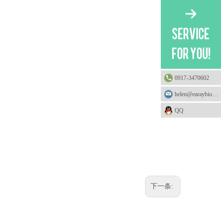
0917-3470602
helen@earaybio.com
QQ
下一条: