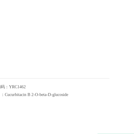
编码：
YRC1462
名：
Cucurbitacin B 2-O-beta-D-glucoside