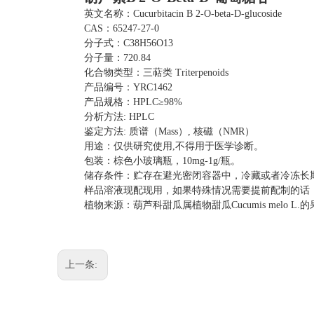
英文名称：
Cucurbitacin B 2-O-beta-D-glucoside
CAS：65247-27-0
分子式：
C38H56O13
分子量：
720.84
化合物类型：三萜类
Triterpenoids
产品编号：
YRC1462
产品规格：
HPLC≥98%
分析方法
: HPLC
鉴定方法
: 质谱（Mass）, 核磁（NMR）
用途：仅供研究使用
,不得用于医学诊断。
包装：棕色小玻璃瓶，
10mg-1g/瓶。
储存条件：贮存在避光密闭容器中，冷藏或者冷冻长
样品溶液现配现用，如果特殊情况需要提前配制的话
植物来源：葫芦科甜瓜属植物甜瓜
Cucumis melo L
上一条: