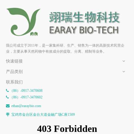
苦瓜皂苷L HPLC≥98% 中药
苦瓜皂苷G HPLC≥98% 中药
标准品 对照品
标准品 对照品
我公司成立于2011年，是一家集科研、生产、销售为一体的高新技术民营企
业，主要从事天然药物中有效成分的提取、分离、精制等业务。
快速链接
产品类别
联系我们
（86）-0917-3470608

（86）-0917-3470602

e
than@earaybio.com

宝鸡市金台区金台大道金融广场C座1509
