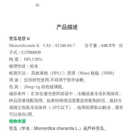
ds
产品描述
苦瓜皂苷 K
Momordicoside K
CAS：81348-84-7
分子量：
648.878
分
子式：
C37H60O9
纯
度：
HPLC98%
物理性状：
粉末
检测方法：
高效液相（
HPLC
）质谱（
Mass)
核磁（
NMR)
用
途：
仅供研究使用
,
不得用于医学诊断。
包
装：
20mg~1g
棕色玻璃瓶。
储存条件：
贮存在避光密闭容器中，冷藏或者冷冻长期保存。
样品溶液现配现用。如果特殊情况需要提前配制的话，最好分
成独立包装冷冻保存（
-20
℃以下），临用前再取出解冻，通常
可以保存
2
周。
植物来源
Momordica charantia L.
苦瓜（学名：
）葫芦科苦瓜。